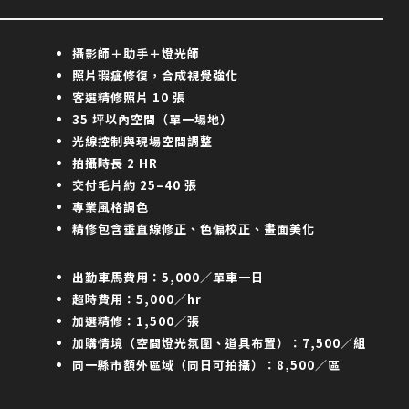
攝影師＋助手＋燈光師
照片瑕疵修復，合成視覺強化
客選精修照片 10 張
35 坪以內空間（單一場地）
光線控制與現場空間調整
拍攝時長 2 HR
交付毛片約 25–40 張
專業風格調色
精修包含垂直線修正、色偏校正、畫面美化
出勤車馬費用：5,000／單車一日
超時費用：5,000／hr
加選精修：1,500／張
加購情境（空間燈光氛圍、道具布置）：7,500／組
同一縣市額外區域（同日可拍攝）：8,500／區