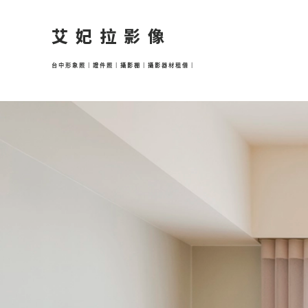
跳
至
艾妃拉影像
主
要
台中形象照｜證件照｜攝影棚｜攝影器材租借｜
內
容