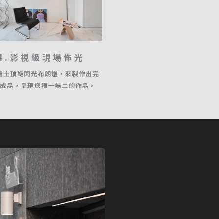
4.影視級現場佈光
瑞士頂級閃光布朗燈，來製作出完
成品，呈現您獨一無二的作品。