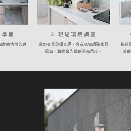
境準備
3.現場環境調整
相對應情境的道
我們專業的攝影師，會在現場調整家具
採用
。
擺設，致適合入鏡的漂亮角度。
美的