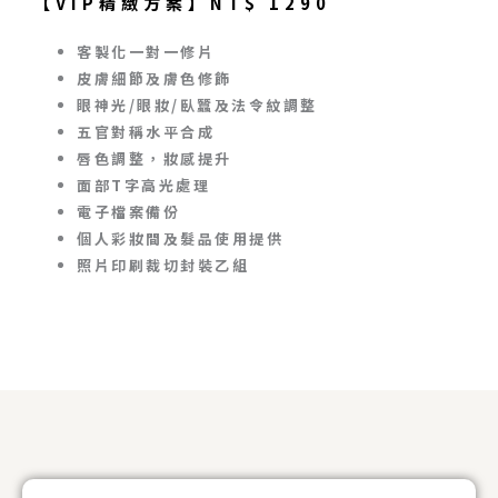
【VIP精緻方案】NT$ 1290
客製化一對一修片
皮膚細節及膚色修飾
眼神光/眼妝/臥蠶及法令紋調整
五官對稱水平合成
唇色調整，妝感提升
面部T字高光處理
電子檔案備份
個人彩妝間及髮品使用提供
照片印刷裁切封裝乙組