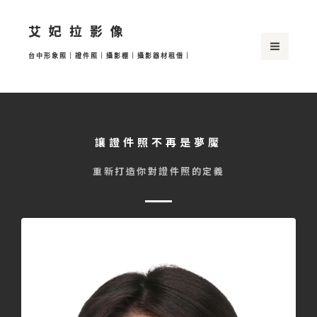
跳
艾妃拉影像
至
主
台中形象照｜證件照｜攝影棚｜攝影器材租借｜
要
內
容
台中韓式證件照
讓證件照不再是夢魘
重新打造你對證件照的定義