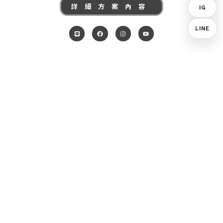
詳細方案內容
IG
L
F
I
Y
LINE
i
a
n
o
n
c
s
u
e
e
t
t
b
a
u
o
g
b
o
r
e
k
a
m
服務項目
證件照
形象照
場地出租
攝影器材出租
預約與資訊
攝影服務總覽
服務報價