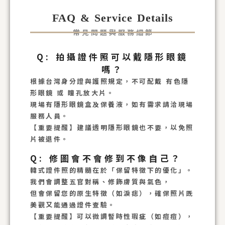
FAQ & Service Details
常 見 問 題 與 服 務 細 節
Q: 拍攝證件照可以戴隱形眼鏡
嗎？
根據台灣身分證與護照規定，不可配戴 有色隱
形眼鏡 或 瞳孔放大片。
現場有隱形眼鏡盒及保養液，如有需求請洽現場
服務人員。
【重要提醒】建議透明隱形眼鏡也不要，以免照
片被退件。
Q: 修圖會不會修到不像自己？
韓式證件照的精髓在於「保留特徵下的優化」。
我們會調整五官對稱、修飾膚質與氣色，
但會保留您的原生特徵（如淚痣），確保照片既
美觀又能通過證件查驗。
【重要提醒】可以微調暫時性瑕疵（如痘痘），