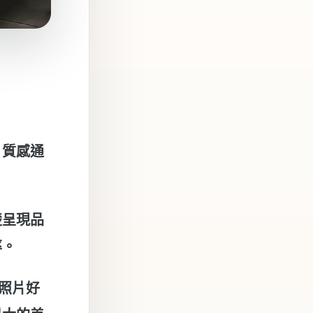
片質感通
楚呈現品
率。
張照片好