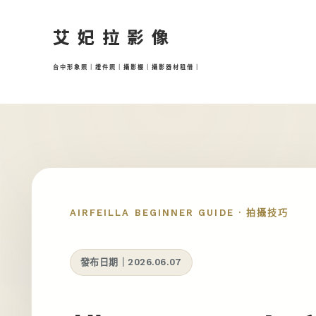
跳
至
艾妃拉影像
主
要
台中形象照｜證件照｜攝影棚｜攝影器材租借｜
內
容
AIRFEILLA BEGINNER GUIDE · 拍攝技巧
發布日期｜2026.06.07