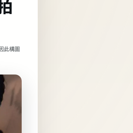
拍
因此構圖