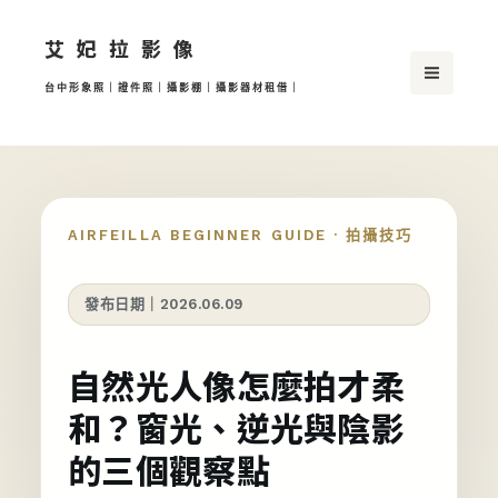
跳
艾妃拉影像
至
主
台中形象照｜證件照｜攝影棚｜攝影器材租借｜
要
內
容
AIRFEILLA BEGINNER GUIDE · 拍攝技巧
發布日期｜2026.06.09
自然光人像怎麼拍才柔
和？窗光、逆光與陰影
的三個觀察點