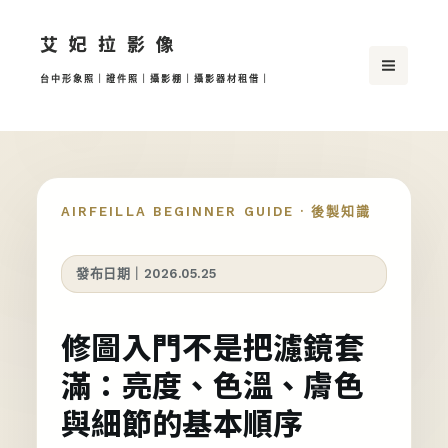
跳
艾妃拉影像
至
主
台中形象照｜證件照｜攝影棚｜攝影器材租借｜
要
內
容
AIRFEILLA BEGINNER GUIDE · 後製知識
發布日期｜2026.05.25
修圖入門不是把濾鏡套
滿：亮度、色溫、膚色
與細節的基本順序