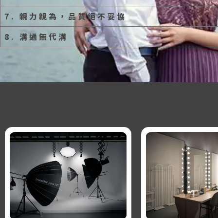
7. 親力親為，品質絕不妥協
8. 溝通無代溝