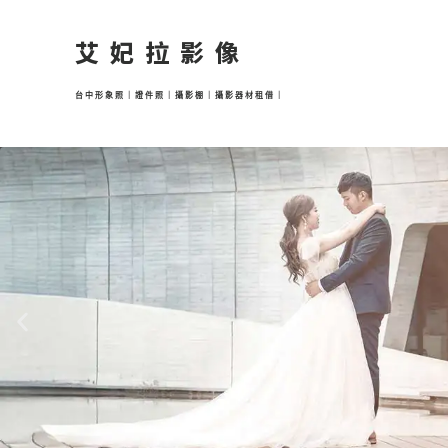
跳
至
艾妃拉影像
主
要
台中形象照｜證件照｜攝影棚｜攝影器材租借｜
內
容