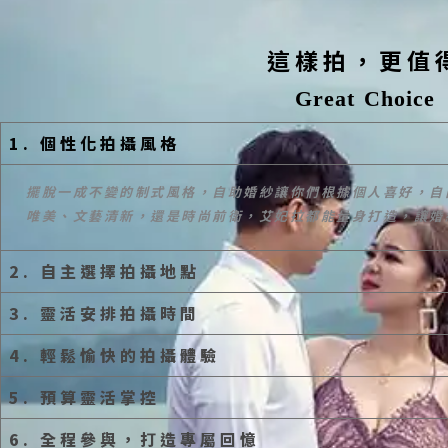
這樣拍，更值
Great Choice
1. 個性化拍攝風格
擺脫一成不變的制式風格，自助婚紗讓你們根據個人喜好，自
唯美、文藝清新，還是時尚前衛，
艾妃拉
都能量身打造，讓婚
2. 自主選擇拍攝地點
3. 靈活安排拍攝時間
4. 輕鬆愉快的拍攝體驗
5. 預算靈活掌控
6. 全程參與，打造專屬回憶