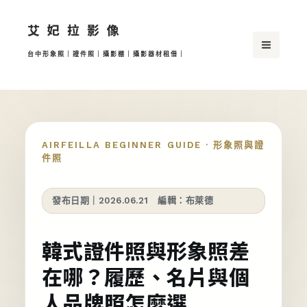
跳
艾妃拉影像
至
主
台中形象照｜證件照｜攝影棚｜攝影器材租借｜
要
內
容
AIRFEILLA BEGINNER GUIDE · 形象照與證
件照
發布日期｜2026.06.21 編輯：布萊德
韓式證件照與形象照差
在哪？履歷、名片與個
人品牌照怎麼選