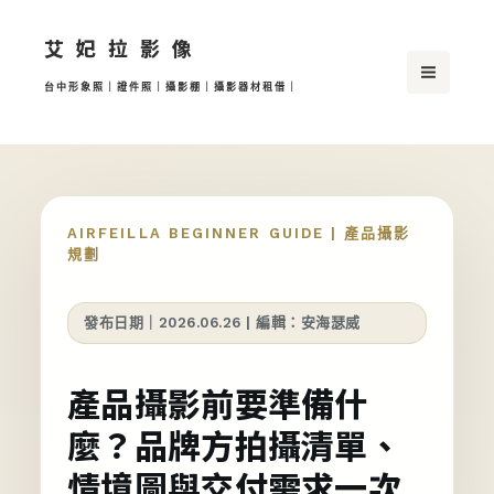
跳
艾妃拉影像
至
主
台中形象照｜證件照｜攝影棚｜攝影器材租借｜
要
內
容
AIRFEILLA BEGINNER GUIDE | 產品攝影
規劃
發布日期｜2026.06.26 | 編輯：安海瑟威
產品攝影前要準備什
麼？品牌方拍攝清單、
情境圖與交付需求一次