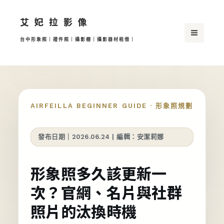
跳
艾妃拉影像
至
主
台中形象照｜證件照｜攝影棚｜攝影器材租借｜
要
內
容
AIRFEILLA BEGINNER GUIDE · 形象照規劃
發布日期｜2026.06.24 | 編輯：安潔莉娜
形象照多久該更新一
次？官網、名片與社群
照片的汰換時機